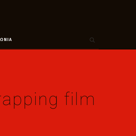
ΝΩΝΙΑ
apping film