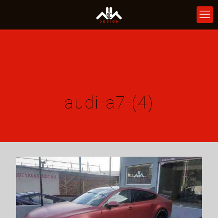
audi-a7-(4)