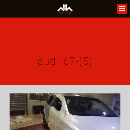
audi_q7-(5)