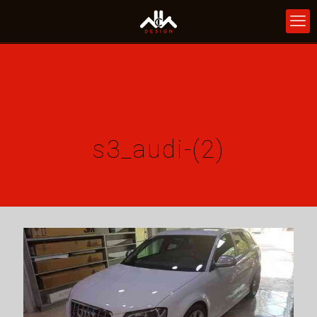
s3_audi-(2)