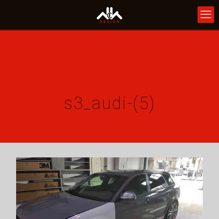
s3_audi-(5)