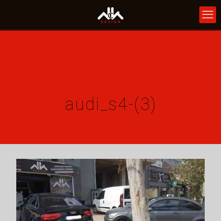
audi_s4-(3)