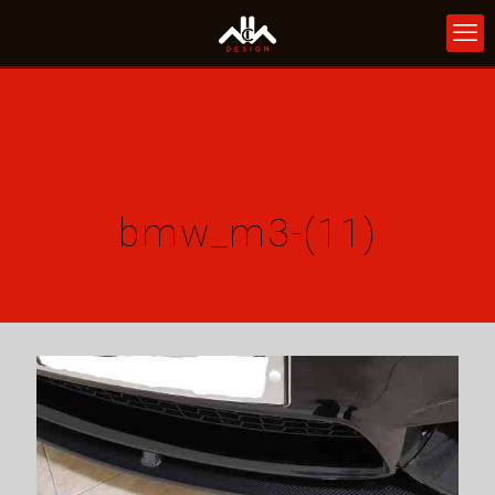
bmw_m3-(11)