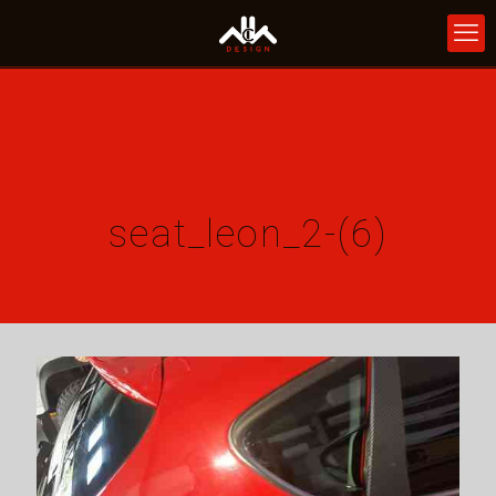
seat_leon_2-(6)